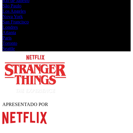
Rio de Janeiro
São Paulo
Los Angeles
Nova York
San Francisco
Londres
Atlanta
Paris
Toronto
Seattle
APRESENTADO POR