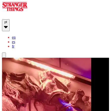
pt
en
es
fr